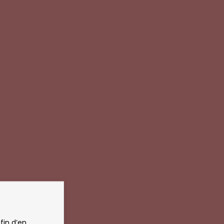
fin d’en