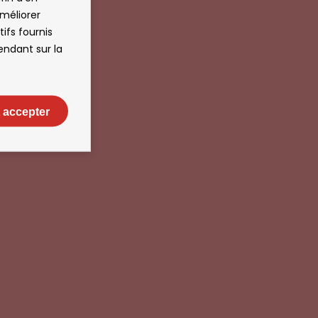
améliorer
ifs fournis
ndant sur la
 accepter